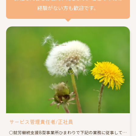
経験がない方も歓迎です。
サービス管理責任者/正社員
○就労継続支援B型事業所ひまわりで下記の業務に従事してもらいます。 ・施設施設利用者の個別支援計画とプロセス管理 ・医療機関や行政など関係機関との連携 ・スタッフ(職業指導員や生活支援員)の指導、アドバイス ・送迎業務 ・その他、施設内での必要な業務 ※業務の変更範囲:なし