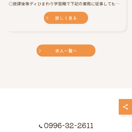
○放課後等ディひまわり学習館で下記の業務に従事してもらいます。 ・施設施設利用者の個別支援計画とプロセス管理 ・学校・医療機関や行政など関係機関との連携 ・送迎業務 ・その他、施設内での必要な業務 ※業務の変更範囲:なし
詳しく見る
求人一覧へ
0996-32-2611