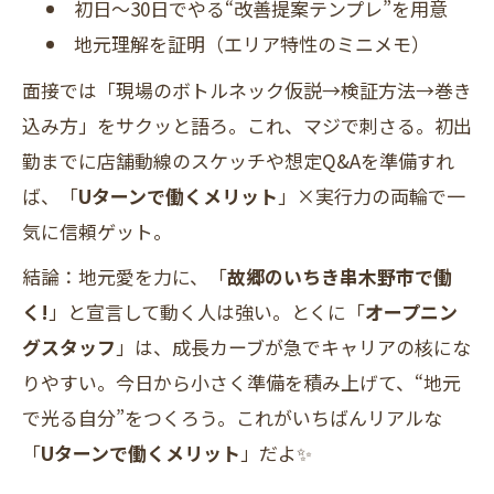
初日〜30日でやる“改善提案テンプレ”を用意
地元理解を証明（エリア特性のミニメモ）
面接では「現場のボトルネック仮説→検証方法→巻き
込み方」をサクッと語ろ。これ、マジで刺さる。初出
勤までに店舗動線のスケッチや想定Q&Aを準備すれ
ば、「
Uターンで働くメリット
」×実行力の両輪で一
気に信頼ゲット。
結論：地元愛を力に、「
故郷のいちき串木野市で働
く!
」と宣言して動く人は強い。とくに「
オープニン
グスタッフ
」は、成長カーブが急でキャリアの核にな
りやすい。今日から小さく準備を積み上げて、“地元
で光る自分”をつくろう。これがいちばんリアルな
「
Uターンで働くメリット
」だよ✨