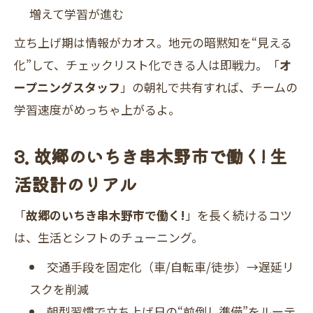
増えて学習が進む
立ち上げ期は情報がカオス。地元の暗黙知を“見える
化”して、チェックリスト化できる人は即戦力。「
オ
ープニングスタッフ
」の朝礼で共有すれば、チームの
学習速度がめっちゃ上がるよ。
3. 故郷のいちき串木野市で働く! 生
活設計のリアル
「
故郷のいちき串木野市で働く!
」を長く続けるコツ
は、生活とシフトのチューニング。
交通手段を固定化（車/自転車/徒歩）→遅延リ
スクを削減
朝型習慣で立ち上げ日の“前倒し準備”をルーテ