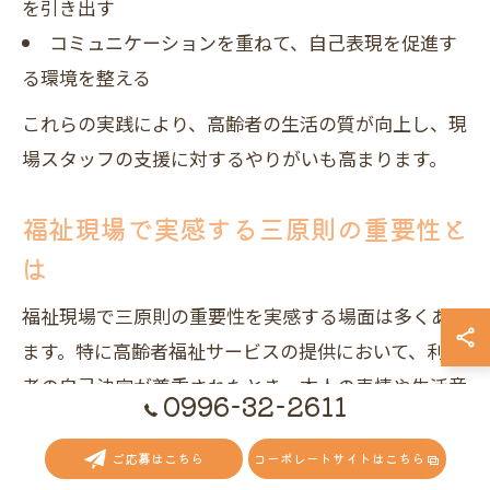
を引き出す
コミュニケーションを重ねて、自己表現を促進す
る環境を整える
これらの実践により、高齢者の生活の質が向上し、現
場スタッフの支援に対するやりがいも高まります。
福祉現場で実感する三原則の重要性と
は
福祉現場で三原則の重要性を実感する場面は多くあり
ます。特に高齢者福祉サービスの提供において、利用
者の自己決定が尊重されたとき、本人の表情や生活意
0996-32-2611
欲に明らかな変化が見られることが少なくありませ
ん。例えば、日々の活動選択や食事のメニュー選びな
ご応募はこちら
コーポレートサイトはこちら