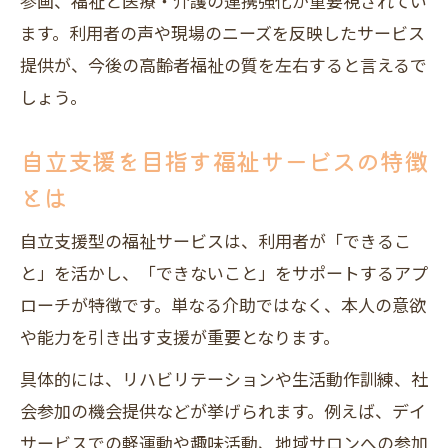
参画、福祉と医療・介護の連携強化が重要視されてい
地域包括ケアと福祉支援の連携事例を紹
ます。利用者の声や現場のニーズを反映したサービス
介
提供が、今後の高齢者福祉の質を左右すると言えるで
しょう。
その人らしさを支える福祉の実際と課題
福祉が高齢者の自分らしさを支える理由
自立支援を目指す福祉サービスの特徴
高齢者福祉における個別支援の重要性
とは
福祉の現場で感じる支援の課題と工夫点
自立支援型の福祉サービスは、利用者が「できるこ
高齢者福祉の課題と今後の展望を考察
と」を活かし、「できないこと」をサポートするアプ
福祉支援がその人らしさに与える影響と
ローチが特徴です。単なる介助ではなく、本人の意欲
は
や能力を引き出す支援が重要となります。
具体的には、リハビリテーションや生活動作訓練、社
会参加の機会提供などが挙げられます。例えば、デイ
サービスでの軽運動や趣味活動、地域サロンへの参加