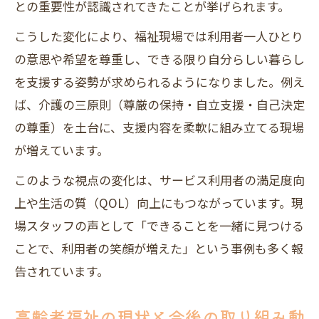
との重要性が認識されてきたことが挙げられます。
高齢者福祉の現場力を高める支援方法
こうした変化により、福祉現場では利用者一人ひとり
高齢者福祉サービスの選び方に迷わないため
の意思や希望を尊重し、できる限り自分らしい暮らし
に
を支援する姿勢が求められるようになりました。例え
福祉サービス選びで押さえたい基本知識
ば、介護の三原則（尊厳の保持・自立支援・自己決定
高齢者福祉サービスの種類と活用法を解
の尊重）を土台に、支援内容を柔軟に組み立てる現場
説
が増えています。
福祉現場で役立つサービス選定のコツと
このような視点の変化は、サービス利用者の満足度向
は
上や生活の質（QOL）向上にもつながっています。現
高齢者福祉の比較と自立支援への視点
場スタッフの声として「できることを一緒に見つける
安心できる福祉サービス選びのポイント
ことで、利用者の笑顔が増えた」という事例も多く報
実践から学ぶ高齢者福祉の三原則
告されています。
福祉の三原則を現場でどう活かすか考え
る
高齢者福祉の現状と今後の取り組み動