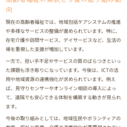
高齢者福祉の三原則を支援に活かす方法
向
福祉現場で実感する三原則の重要性とは
現在の高齢者福祉では、地域包括ケアシステムの推進
高齢者福祉と三原則の実践的な結びつき
や多様なサービスの整備が進められています。特に、
福祉の三原則が高齢者支援にもたらす効
在宅介護や訪問サービス、デイサービスなど、生活の
果
場を重視した支援が増加しています。
地域と連携した福祉支援の工夫と現状
一方で、担い手不足やサービスの質のばらつきといっ
福祉と地域の連携による高齢者支援の現
た課題も浮き彫りになっています。今後は、ICTの活
状
用や地域資源の連携強化が求められています。例え
高齢者福祉で進む地域連携の取組み例紹
ば、見守りセンサーやオンライン相談の導入によっ
介
て、遠隔でも安心できる体制を構築する動きが見られ
福祉現場で生かせる地域連携の工夫とは
ます。
高齢者福祉と地域資源の活用ポイント解
今後の取り組みとしては、地域住民やボランティアの
説