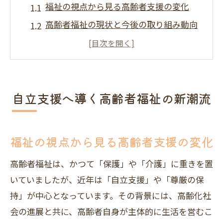
福祉の視点から見る高齢者支援の変化
高齢者福祉の現状と今後の取り組み動向
自立支援を目指す福祉サービスの特徴と
は
高齢者福祉の新しい考え方と実践例に注
目
自立支援へ導く高齢者福祉の新潮流
福祉領域で求められる高齢者自立支援策
福祉現場で役立つ支援方法を徹底解説
福祉の視点から見る高齢者支援の変化
現場で実践できる福祉支援方法の具体例
高齢者福祉は、かつて「保護」や「介護」に重きを置
福祉専門職が注目する高齢者支援の工夫
いていましたが、近年は「自立支援」や「尊厳の保
高齢者福祉で役立つ現場支援のポイント
持」が中心となっています。その背景には、高齢化社
福祉現場での高齢者ケア実践のコツを紹
会の進展と共に、高齢者自身が主体的に生活を営むこ
介