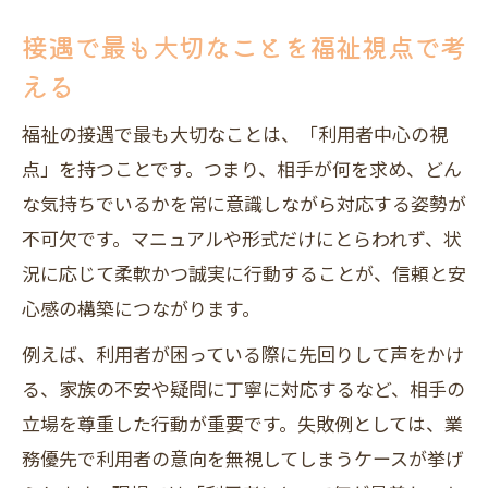
福祉の接遇勉強会資料PDF活用法を紹介
接遇で最も大切なことを福祉視点で考
事例で学ぶ福祉接遇の基本と実践ポイン
える
ト
福祉の接遇で最も大切なことは、「利用者中心の視
点」を持つことです。つまり、相手が何を求め、どん
な気持ちでいるかを常に意識しながら対応する姿勢が
不可欠です。マニュアルや形式だけにとらわれず、状
況に応じて柔軟かつ誠実に行動することが、信頼と安
心感の構築につながります。
例えば、利用者が困っている際に先回りして声をかけ
る、家族の不安や疑問に丁寧に対応するなど、相手の
立場を尊重した行動が重要です。失敗例としては、業
務優先で利用者の意向を無視してしまうケースが挙げ