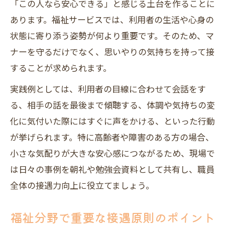
「この人なら安心できる」と感じる土台を作ることに
る方法
あります。福祉サービスでは、利用者の生活や心身の
福祉の接遇に求められる4つのスキルを解
状態に寄り添う姿勢が何より重要です。そのため、マ
説
ナーを守るだけでなく、思いやりの気持ちを持って接
接遇スキル整理で目指す福祉サービス向
することが求められます。
上
実践例としては、利用者の目線に合わせて会話をす
福祉の接遇勉強会資料でスキルを強化す
る、相手の話を最後まで傾聴する、体調や気持ちの変
る
化に気付いた際にはすぐに声をかける、といった行動
現場で役立つ福祉接遇スキルチェックリ
が挙げられます。特に高齢者や障害のある方の場合、
スト
小さな気配りが大きな安心感につながるため、現場で
介護職に役立つ接遇マナーの改善例を解説
は日々の事例を朝礼や勉強会資料として共有し、職員
介護現場の接遇悪い例と福祉マナー改善
全体の接遇力向上に役立てましょう。
策
福祉分野で重要な接遇原則のポイント
福祉の接遇マナー改善で信頼を高める方