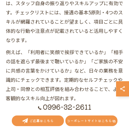
は、スタッフ自身の振り返りやスキルアップに有効で
す。チェックリストには、接遇の基本5原則・4つのス
キルが網羅されていることが望ましく、項目ごとに具
体的な行動や注意点が記載されていると活用しやすく
なります。
例えば、「利用者に笑顔で挨拶できているか」「相手
の話を遮らず最後まで聴いているか」「ご家族の不安
に共感の言葉をかけているか」など、日々の業務を意
識的にチェックできます。定期的なセルフチェックや
上司・同僚との相互評価を組み合わせることで、より
客観的なスキル向上が図れます。
0996-32-2611
注意点として、チェックリストは「できていない部分
の指摘」だけでなく、「できている部分の再確認」も
ご応募はこちら
コーポレートサイトはこちら
重視しましょう。スタッフのモチベーション向上や、