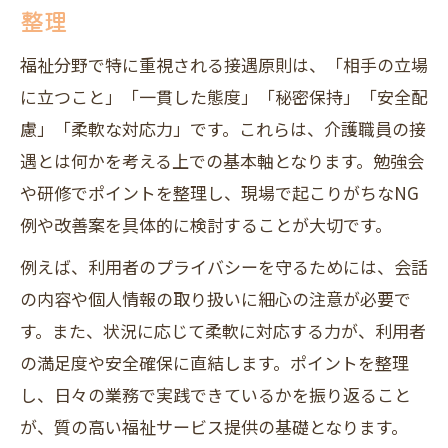
整理
法
現場で実践する福祉の接遇マナー改善事
福祉分野で特に重視される接遇原則は、「相手の立場
例
に立つこと」「一貫した態度」「秘密保持」「安全配
利用者目線で考える接遇マナーの見直し
慮」「柔軟な対応力」です。これらは、介護職員の接
方
遇とは何かを考える上での基本軸となります。勉強会
福祉現場でありがちな接遇NG例と対策
や研修でポイントを整理し、現場で起こりがちなNG
例や改善案を具体的に検討することが大切です。
現場研修にそのまま使える福祉接遇の基本
現場研修で使える福祉の接遇マナー基本
例えば、利用者のプライバシーを守るためには、会話
集
の内容や個人情報の取り扱いに細心の注意が必要で
福祉の接遇基本を研修資料にまとめるコ
す。また、状況に応じて柔軟に対応する力が、利用者
ツ
の満足度や安全確保に直結します。ポイントを整理
し、日々の業務で実践できているかを振り返ること
福祉現場ですぐ使える接遇チェックリス
が、質の高い福祉サービス提供の基礎となります。
ト