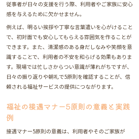
従事者が日々の支援を行う際、利用者やご家族に安心
術
感を与えるために欠かせません。
介護職員に求められる接遇力と実践事例
例えば、明るい挨拶や丁寧な言葉遣いを心がけること
安心感を生む福祉の接遇と信頼形成ポイント
で、初対面でも安心してもらえる雰囲気を作ることが
安心感を生む福祉の接遇で信頼関係を築
できます。また、清潔感のある身だしなみや笑顔を意
く方法
識することで、利用者の不安を和らげる効果もありま
福祉の接遇で重視すべき信頼形成の具体
す。現場では忙しさからつい意識が薄れがちですが、
策
日々の振り返りや朝礼で5原則を確認することが、信
福祉現場で役立つ接遇スキルの活かし方
頼される福祉サービスの提供につながります。
利用者と家族が安心する接遇マナーの工
夫
福祉の接遇マナー5原則の意義と実践
接遇の基本5原則が信頼構築に与える影響
例
接遇スキルの整理で高める福祉サービス力
接遇マナー5原則の意義は、利用者やそのご家族が
福祉現場の接遇スキルを体系的に整理す