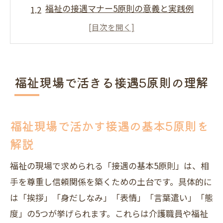
福祉の接遇マナー5原則の意義と実践例
福祉分野で重要な接遇原則のポイント整
理
接遇で最も大切なことを福祉視点で考え
る
福祉現場で活きる接遇5原則の理解
福祉現場に必要な接遇スキルと応用力
利用者視点で押さえる福祉の接遇実践法
福祉現場で活かす接遇の基本5原則を
利用者視点で考える福祉の接遇マナー実
解説
践法
福祉現場で実践できる接遇スキルの磨き
福祉の現場で求められる「接遇の基本5原則」は、相
方
手を尊重し信頼関係を築くための土台です。具体的に
は「挨拶」「身だしなみ」「表情」「言葉遣い」「態
福祉サービスで活かす利用者対応の基本
度」の5つが挙げられます。これらは介護職員や福祉
信頼を得る福祉の接遇マナー研修の活用