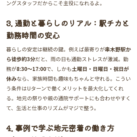
ングスタッフだからこそ主役になれるよ。
3. 通勤と暮らしのリアル：駅チカと
勤務時間の安心
暮らしの安定は継続の鍵。例えば最寄りが
串木野駅か
ら徒歩約3分
だと、雨の日も通勤ストレスが激減。勤
務が
8:30～17:00
で、しかも
土曜日・日曜日・祝日が
休み
なら、家族時間も趣味もちゃんと守れる。こうい
う条件はUターンで働くメリットを最大化してくれ
る。地元の祭りや親の通院サポートにも合わせやすく
て、生活と仕事のリズムがマジで整う。
4. 事例で学ぶ地元密着の働き方