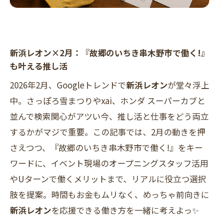
新浜レオン×2月：『故郷のいちき串木野市で働く!』
も叶える推し活
2026年2月、Googleトレンドで
新浜レオン
が堂々浮上
中。さっぽろ雪まつりやxai、ホンダ スーパーカブと
並んで検索関心がアツい今、推し活と仕事をどう両立
するかがマジで重要。この記事では、2月の動きを押
さえつつ、『故郷のいちき串木野市で働く!』をキー
ワードに、イベント現場のオープニングスタッフ活用
やUターンで働くメリットまで、リアルに役立つ選択
肢を提案。時間もお金もムリなく、めっちゃ前向きに
新浜レオン
を応援できる働き方を一緒に考えよっ✨